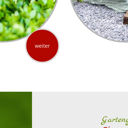
weiter
Garteng