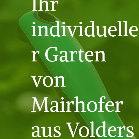
Ihr
i
s
c
h
individuelle
e
n
O
r
r Garten
t
von
Mehr
erfahren
Mairhofer
aus Volders