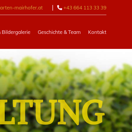
|
rten-mairhofer.at
+43 664 113 33 39

 Bildergalerie
Geschichte & Team
Kontakt
LTUNG