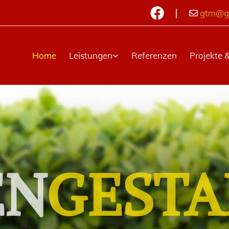
|
gtm@ga

Home
Leistungen
Referenzen
Projekte &
EN
GESTA