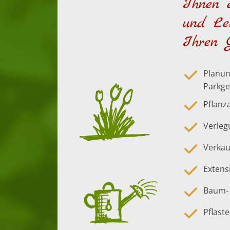
Ihnen 
und Le
Ihren 
Planun
Parkge
Pflanz
Verleg
Verkau
Extens
Baum- 
Pflast